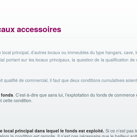
caux accessoires
n local principal, d’autres locaux ou immeubles du type hangars, cave
 portant sur les locaux principaux, la question de la qualification de 
it qualifié de commercial, il faut que deux conditions cumulatives soient
u fonds
. C’est-à-dire que sans lui, l’exploitation du fonds de commerc
t cette condition.
e local principal dans lequel le fonds est exploité.
Si ce n’est pas 
, alors la condition est remplie. Il n’est pas nécessaire que le bailleur 