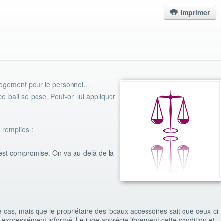
Imprimer
, logement pour le personnel…
ce bail se pose. Peut-on lui appliquer
 remplies :
e est compromise. On va au-delà de la
le cas, mais que le propriétaire des locaux accessoires sait que ceux-ci
soit expressément informé. Le juge apprécie librement cette condition et