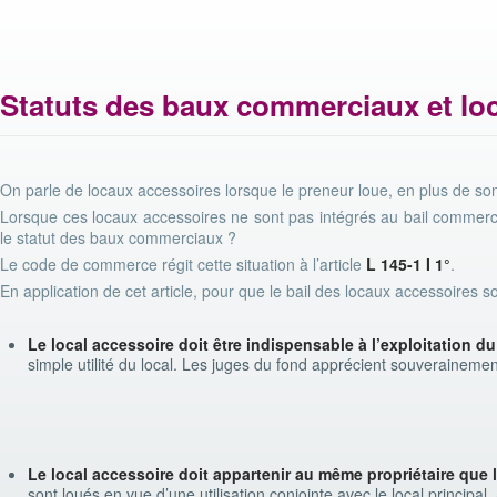
Statuts des baux commerciaux et lo
On parle de locaux accessoires lorsque le preneur loue, en plus de so
Lorsque ces locaux accessoires ne sont pas intégrés au bail commercial
le statut des baux commerciaux ?
Le code de commerce régit cette situation à l’article
L 145-1 I 1°
.
En application de cet article, pour que le bail des locaux accessoires so
Le local accessoire doit être indispensable à l’exploitation d
simple utilité du local. Les juges du fond apprécient souverainemen
Le local accessoire doit appartenir au même propriétaire que l
sont loués en vue d’une utilisation conjointe avec le local principal