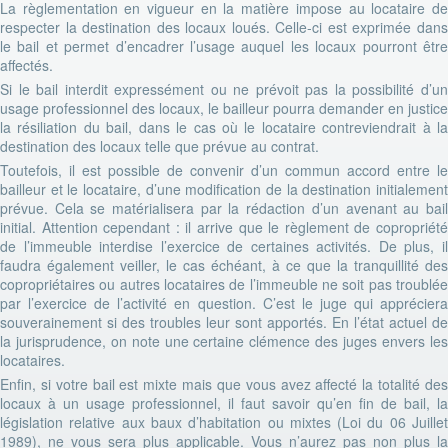
La règlementation en vigueur en la matière impose au locataire de
respecter la destination des locaux loués. Celle-ci est exprimée dans
le bail et permet d’encadrer l’usage auquel les locaux pourront être
affectés.
Si le bail interdit expressément ou ne prévoit pas la possibilité d’un
usage professionnel des locaux, le bailleur pourra demander en justice
la résiliation du bail, dans le cas où le locataire contreviendrait à la
destination des locaux telle que prévue au contrat.
Toutefois, il est possible de convenir d’un commun accord entre le
bailleur et le locataire, d’une modification de la destination initialement
prévue. Cela se matérialisera par la rédaction d’un avenant au bail
initial. Attention cependant : il arrive que le règlement de copropriété
de l’immeuble interdise l’exercice de certaines activités. De plus, il
faudra également veiller, le cas échéant, à ce que la tranquillité des
copropriétaires ou autres locataires de l’immeuble ne soit pas troublée
par l’exercice de l’activité en question. C’est le juge qui appréciera
souverainement si des troubles leur sont apportés. En l’état actuel de
la jurisprudence, on note une certaine clémence des juges envers les
locataires.
Enfin, si votre bail est mixte mais que vous avez affecté la totalité des
locaux à un usage professionnel, il faut savoir qu’en fin de bail, la
législation relative aux baux d’habitation ou mixtes (Loi du 06 Juillet
1989), ne vous sera plus applicable. Vous n’aurez pas non plus la