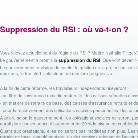
Suppression du RSI : où va-t-on ?
Vous relevez actuellement du régime du RSI ? Maître Nathalie Finger-O
Le gouvernement a promis la
suppression du RSI
. Que vont devenir 
Le gouvernement envisage de confier la gestion de la protection sociale
deux ans, le transfert s'effectuant de manière progressive.
À la fin de cette réforme, les travailleurs indépendants relèveront :
- au titre de l'assurance maladie maternité, des caisses primaires d'
- en matière de retraite de base, des caisses d'assurance retraite et d
- pour le recouvrement des cotisations sociales personnelles, des unio
A priori, selon le gouvernement, les cotisations sociales ne seront pa
aurait pour conséquence d'augmenter de 30 % le niveau de contribution
Quant aux prestations, elles ne seront pas modifiées non plus. Les 
retraite de base, complémentaire, ou des services relevant de l'action 