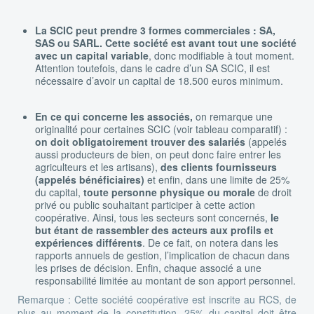
La SCIC peut prendre 3 formes commerciales : SA,
SAS ou SARL.
Cette société
est avant tout une société
avec un capital variable
, donc modifiable à tout moment.
Attention toutefois, dans le cadre d’un SA SCIC, il est
nécessaire d’avoir un capital de 18.500 euros minimum.
En ce qui concerne les associés,
on remarque une
originalité pour certaines SCIC (voir tableau comparatif) :
on doit obligatoirement trouver des salariés
(appelés
aussi producteurs de bien, on peut donc faire entrer les
agriculteurs et les artisans),
des clients fournisseurs
(appelés bénéficiaires)
et enfin, dans une limite de 25%
du capital,
toute personne physique ou morale
de droit
privé ou public souhaitant participer à cette action
coopérative. Ainsi, tous les secteurs sont concernés,
le
but étant de rassembler des acteurs aux profils et
expériences différents
. De ce fait, on notera dans les
rapports annuels de gestion, l’implication de chacun dans
les prises de décision. Enfin, chaque associé a une
responsabilité limitée au montant de son apport personnel.
Remarque : Cette société coopérative est inscrite au RCS, de
plus au moment de la constitution, 25% du capital doit être