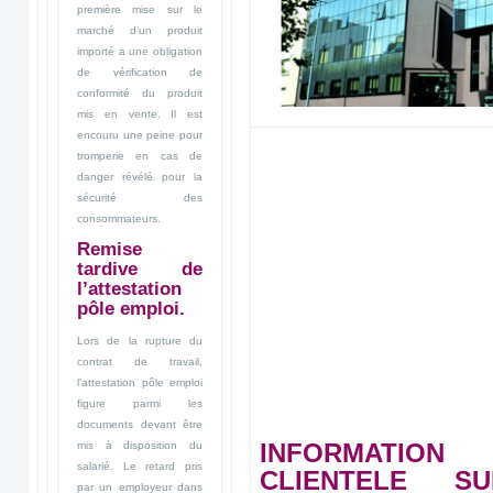
première mise sur le
marché d’un produit
importé a une obligation
de vérification de
conformité du produit
mis en vente. Il est
encouru une peine pour
tromperie en cas de
danger révélé pour la
sécurité des
consommateurs.
Remise
tardive de
l’attestation
pôle emploi.
Lors de la rupture du
contrat de travail,
l’attestation pôle emploi
figure parmi les
documents devant être
INFORMATI
mis à disposition du
salarié. Le retard pris
CLIENTELE S
par un employeur dans