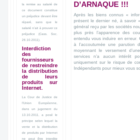
D’ARNAQUE !!!
la remise au salarié de
ce document constitue
Après les biens connus « infore
un préjudice devant être
présent le dernier né, à savoir
réparé, sans que le
général reçu par les sociétés no
salarié n’ait à prouver ce
plus près l’apparence des cour
préjudice (Cass. Soc.
entendu vous induire en erreur
26.10.2011).
à l’accoutumée une parution d
Interdiction
moyennant le versement d’un
des
services n’a aucun intérêt po
fournisseurs
uniquement sur le risque de co
de restreindre
Indépendants pour mieux vous sou
la distribution
de leurs
produits sur
Internet.
La Cour de Justice de
l’Union Européenne,
dans un jugement du
13.10.2011, a posé le
principe selon lequel la
vente et la distribution
de produits par Internet
ne peut être interdite