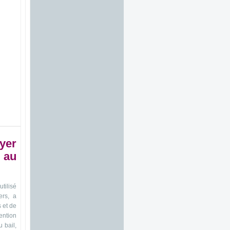
er
 au
utilisé
ers, a
 et de
ention
 bail,