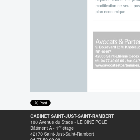
déplafonnement est just
modification ne serait pas
plan économique.
CABINET SAINT-JUST-SAINT-RAMBERT
180 Avenue du Stade - LE CINE POLE
er
Bâtiment A - 1
étage
42170 Saint-Just-Saint-Rambert
04.77.52.09.09