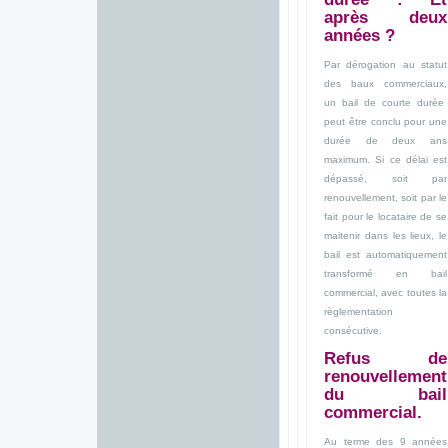
après deux
années ?
Par dérogation au statut
des baux commerciaux,
un bail de courte durée
peut être conclu pour une
durée de deux ans
maximum. Si ce délai est
dépassé, soit par
renouvellement, soit par le
fait pour le locataire de se
maitenir dans les lieux, le
bail est automatiquement
transformé en bail
commercial, avec toutes la
règlementation
consécutive.
Refus de
renouvellement
du bail
commercial.
Au terme des 9 années