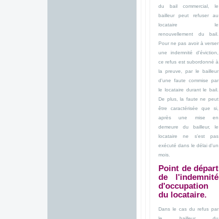
du bail commercial, le
bailleur peut refuser au
locataire le
renouvellement du bail.
Pour ne pas avoir à verser
une indemnité d'éviction,
ce refus est subordonné à
la preuve, par le bailleur
d'une faute commise par
le locataire durant le bail.
De plus, la faute ne peut
être caractérisée que si,
après une mise en
demeure du bailleur, le
locataire ne s'est pas
exécuté dans le délai d'un
mois.
Point de départ
de l'indemnité
d'occupation
du locataire.
Dans le cas du refus par
le bailleur du