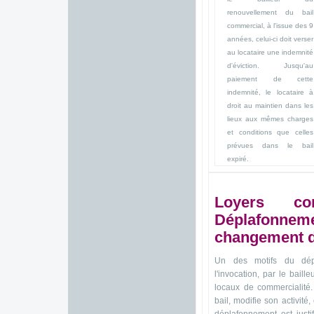
renouvellement du bail
commercial, à l'issue des 9
années, celui-ci doit verser
au locataire une indemnité
d'éviction. Jusqu'au
paiement de cette
indemnité, le locataire à
droit au maintien dans les
lieux aux mêmes charges
et conditions que celles
prévues dans le bail
expiré.
Loyers co
Déplafon
changement de
Un des motifs du dép
l'invocation, par le baille
locaux de commercialité.
bail, modifie son activité,