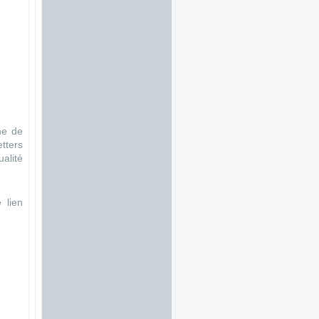
he de
tters
alité
 lien