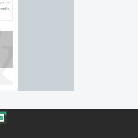
ser de
écité,