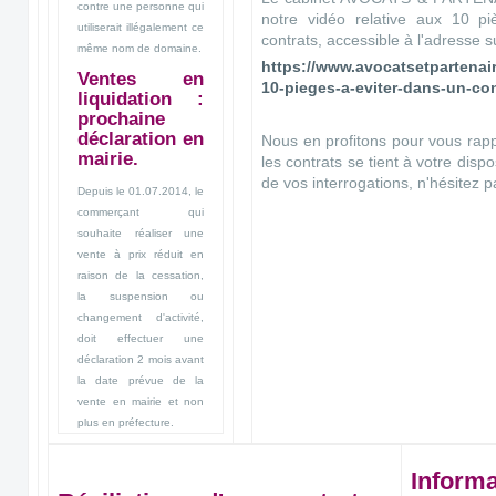
contre une personne qui
notre vidéo relative aux 10 pi
utiliserait illégalement ce
contrats, accessible à l'adresse s
même nom de domaine.
https://www.avocatsetpartenaire
Ventes en
10-pieges-a-eviter-dans-un-co
liquidation :
prochaine
déclaration en
Nous en profitons pour vous rapp
mairie.
les contrats se tient à votre disp
de vos interrogations, n'hésitez p
Depuis le 01.07.2014, le
commerçant qui
souhaite réaliser une
vente à prix réduit en
raison de la cessation,
la suspension ou
changement d'activité,
doit effectuer une
déclaration 2 mois avant
la date prévue de la
vente en mairie et non
plus en préfecture.
Inform