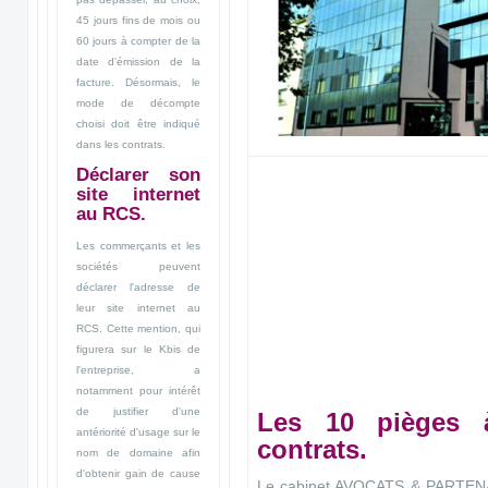
45 jours fins de mois ou
60 jours à compter de la
date d'émission de la
facture. Désormais, le
mode de décompte
choisi doit être indiqué
dans les contrats.
Déclarer son
site internet
au RCS.
Les commerçants et les
sociétés peuvent
déclarer l'adresse de
leur site internet au
RCS. Cette mention, qui
figurera sur le Kbis de
l'entreprise, a
notamment pour intérêt
de justifier d'une
Les 10 pièges à
antériorité d'usage sur le
contrats.
nom de domaine afin
d'obtenir gain de cause
Le cabinet AVOCATS & PARTENAIR