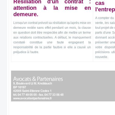
Résiliation d'un contrat :
cas 
attention à la mise en
l'entre
demeure.
A compter du 
Lorsqu'un contrat prévoit sa résiliation qu'après mise en
vente, les sa
demeure restée sans effet pendant un mois, la clause
tout projet d
en question doit être respectée afin de mettre un terme
parts d'une S
aux relations contractuelles. A défaut, le manquement
donnant accès
constaté constitue une faute engageant la
présenter une
responsabilité de la partie fautive si elle a causé un
votre dispos
préjudice à l'autre.
précisions uti
nouvelle.