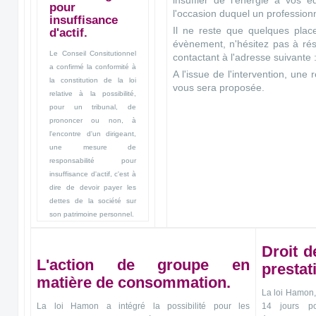
pour
l'occasion duquel un professionn
insuffisance
Il ne reste que quelques plac
d'actif.
évènement, n'hésitez pas à rés
Le Conseil Consitutionnel
contactant à l'adresse suivante 
a confirmé la conformité à
A l'issue de l'intervention, une
la constitution de la loi
vous sera proposée.
relative à la possibilité,
pour un tribunal, de
prononcer ou non, à
l'encontre d'un dirigeant,
une mesure de
responsabilité pour
insuffisance d'actif, c'est à
dire de devoir payer les
dettes de la société sur
son patrimoine personnel.
Droit d
L'action de groupe en
prestat
matière de consommation.
La loi Hamon, 
La loi Hamon a intégré la possibilité pour les
14 jours p