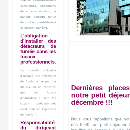
situation irrémédiablement
compromise. Cependant,
dans cette situation, la
banque demeure tenue
de notifier préalablement
sa décision par écrit.
L'obligation
d'installer des
détecteurs de
fumée dans les
locaux
professionnels.
La nouvelle obligation
d'installer des détecteurs
de fumée à compter du
Dernières place
08.03.2015 ne concerne
que les locaux
notre petit déjeu
d'habitation et non les
décembre !!!
locaux professionnels
(sauf pour les logements
de fonction).
Nous vous rappellons que notr
Responsabilité
dès 8h40, un petit déjeuner 
du dirigeant
insuffler de l'énergie à vos 