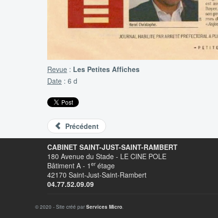
Revue
:
Les Petites Affiches
Date
: 6 d
Précédent
CABINET SAINT-JUST-SAINT-RAMBERT
180 Avenue du Stade - LE CINE POLE
er
Bâtiment A - 1
étage
42170 Saint-Just-Saint-Rambert
04.77.52.09.09
© 2020 - Site créé par
Services Micro
.