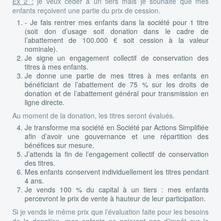
Ex 2 :
je veux céder à un tiers mais je souhaite que mes
enfants reçoivent une partie du prix de cession.
- Je fais rentrer mes enfants dans la société pour 1 titre
(soit don d’usage soit donation dans le cadre de
l’abattement de 100.000 € soit cession à la valeur
nominale).
Je signe un engagement collectif de conservation des
titres à mes enfants.
Je donne une partie de mes titres à mes enfants en
bénéficiant de l’abattement de 75 % sur les droits de
donation et de l’abattement général pour transmission en
ligne directe.
Au moment de la donation, les titres seront évalués.
Je transforme ma société en Société par Actions Simplifiée
afin d’avoir une gouvernance et une répartition des
bénéfices sur mesure.
J’attends la fin de l’engagement collectif de conservation
des titres.
Mes enfants conservent individuellement les titres pendant
4 ans.
Je vends 100 % du capital à un tiers : mes enfants
percevront le prix de vente à hauteur de leur participation.
Si je vends le même prix que l’évaluation faite pour les besoins
de la donation, mes enfants ne paieront pas d’impôt sur la