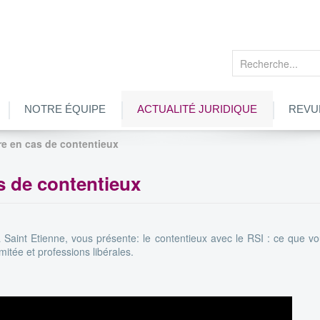
Rechercher
NOTRE ÉQUIPE
ACTUALITÉ JURIDIQUE
REVU
re en cas de contentieux
s de contentieux
 Saint Etienne, vous présente: le contentieux avec le RSI : ce que vo
mitée et professions libérales.