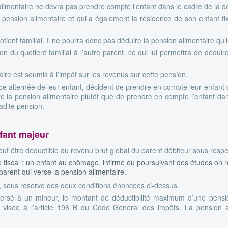
limentaire ne devra pas prendre compte l’enfant dans le cadre de la dé
 pension alimentaire et qui a également la résidence de son enfant fi
tient familial. Il ne pourra donc pas déduire la pension alimentaire qu’i
n du quotient familial à l’autre parent, ce qui lui permettra de déduire 
taire est soumis à l’impôt sur les revenus sur cette pension.
nce alternée de leur enfant, décident de prendre en compte leur enfant da
 la pension alimentaire plutôt que de prendre en compte l’enfant dans 
adite pension.
fant majeur
ut être déductible du revenu brut global du parent débiteur sous respe
ue fiscal : un enfant au chômage, infirme ou poursuivant des études on
 parent qui verse la pension alimentaire.
ur, sous réserve des deux conditions énoncées ci-dessus.
 versé à un mineur, le montant de déductibilité maximum d’une pensi
 visée à l’article 196 B du Code Général des impôts. La pension a