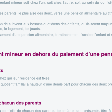
enfant mineur soit chez l’un, soit chez l’autre, soit au sein du domici
 des parents, le plus aisé des deux, verse une pension alimentaire au tit
n de subvenir aux besoins quotidiens des enfants, qu’ils soient majeu
ve, le logement, les jouets.
ersement d’une pension alimentaire, le rattachement fiscal de l’enfant 
fant mineur en dehors du paiement d’une pen
ts
ez qui leur résidence est fixée.
 quotient familial à hauteur d’une demie part pour chacun des deux pre
 chacun des parents
u domicile de chacun des parents, les enfants sont présumés être à l