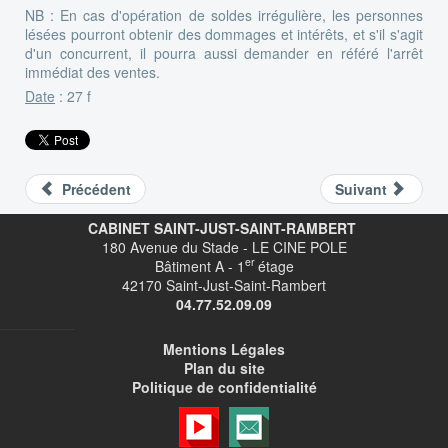
NB : En cas d'opération de soldes irrégulière, les personnes
lésées pourront obtenir des dommages et intérêts, et s'il s'agit
d'un concurrent, il pourra aussi demander en référé l'arrêt
immédiat des ventes.
Date
: 27 f
Précédent
Suivant
CABINET SAINT-JUST-SAINT-RAMBERT
180 Avenue du Stade - LE CINE POLE
er
Bâtiment A - 1
étage
42170 Saint-Just-Saint-Rambert
04.77.52.09.09
Mentions Légales
Plan du site
Politique de confidentialité