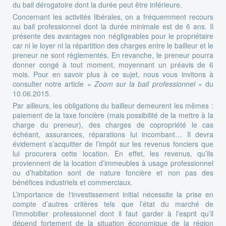
du bail dérogatoire dont la durée peut être inférieure.
Concernant les activités libérales, on a fréquemment recours
au bail professionnel dont la durée minimale est de 6 ans. Il
présente des avantages non négligeables pour le propriétaire
car ni le loyer ni la répartition des charges entre le bailleur et le
preneur ne sont règlementés. En revanche, le preneur pourra
donner congé à tout moment, moyennant un préavis de 6
mois. Pour en savoir plus à ce sujet, nous vous invitons à
consulter notre article
« Zoom sur la bail professionnel »
du
10.06.2015.
Par ailleurs, les obligations du bailleur demeurent les mêmes :
paiement de la taxe foncière (mais possibilité de la mettre à la
charge du preneur), des charges de copropriété le cas
échéant, assurances, réparations lui incombant… Il devra
évidement s’acquitter de l’impôt sur les revenus fonciers que
lui procurera cette location. En effet, les revenus, qu’ils
proviennent de la location d’immeubles à usage professionnel
ou d’habitation sont de nature foncière et non pas des
bénéfices industriels et commerciaux.
L’importance de l‘investissement initial nécessite la prise en
compte d’autres critères tels que l’état du marché de
l’immobilier professionnel dont il faut garder à l’esprit qu’il
dépend fortement de la situation économique de la région