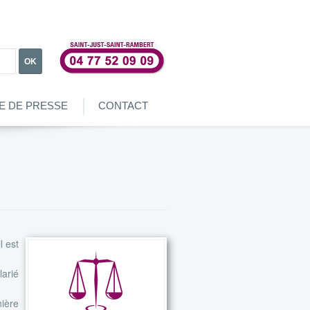
OK
E DE PRESSE
CONTACT
l est
larié
nière