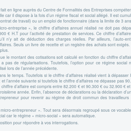
 se fait en ligne auprès du Centre de Formalités des Entreprises compéten
e car il dispose à la fois d’un régime fiscal et social allégé. Il est cumu
contrat de travail) ou un emploi de fonctionnaire (dans la limite de 3 ans
cro-entreprise », le chiffre d’affaires annuel réalisé ne doit pas dép
00 € H.T pour l’activité de prestation de services. Ce chiffre d’affair
’il n’y ait de déduction des charges réelles. Par ailleurs, l’auto-e
affaires. Seuls un livre de recette et un registre des achats sont exigés
plus.
ue le montant des cotisations soit calculé en fonction du chiffre d’affa
a pas de régularisations. Toutefois, l’option pour ce régime social n
lisé lors de l’année précédente.
dans le temps. Toutefois si le chiffre d’affaires réalisé vient à dépas
t l’année suivante si toutefois le chiffre d’affaires ne dépasse pas 9
 chiffre d’affaire est compris entre 82.200 € et 90.300 € ou 32.900 € 
roisième année. Enfin, l’absence de déclarations ou la déclaration d’un
trepreneur pour revenir au régime de droit commun des travailleurs no
 micro-entrepreneur ». Tout sera désormais regroupé sous ce vocable 
cial car le régime « micro-social » sera automatique.
osition pour répondre à vos interrogations.