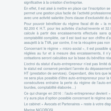
significative à la création d’entreprise.
En effet, il est aisé à mettre en place car l’inscription
permet une gestion plus facile de l’activité professionnell
avec une activité salariée (hors clause d’exclusivité du 
Pour pouvoir bénéficier du régime fiscal dit de « la mi
82.200 € H.T. pour les activités d’achat/revente et 32.9
calcule à partir des encaissements effectués sans qu
comptabilité complète, car il est taxé sur son chiffre d’
assujetti à la TVA, par contre, il ne la récupère pas non 
Concernant le régime « micro-social », il est possible q
réglées au fur et à mesure des encaissements, il n’y 
cotisations seront calculées sur la base du bénéfice réa
L’octroi du statut d’auto-entrepreneur n’est pas limité 
le statut est conservé pendant l’année du dépassement e
HT (prestation de services). Cependant, dès lors que le
ne sera plus possible d’être auto-entrepreneur pour la t
consécutives entraine la perte du régime de l’auto-en
lourdes, comptabilité élaborée…)
Ce qui change en 2016 : l’auto-entrepreneur devient «
n’y aura plus d’option possible concernant le régime so
Le cabinet « Avocats et Partenaires » reste à votre disp
Marine NICOROSI