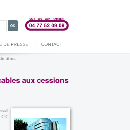
OK
E DE PRESSE
CONTACT
e titres
icables aux cessions
essif
 elle