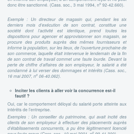
o
donc être sanctionné. (Cass. soc., 3 mai 1994, n
92-42.660).
Exemple :
Un directeur de magasin qui, pendant les six
derniers mois d’exécution de son contrat, constitue une
société dont l’activité est identique, prend toutes les
dispositions pour agencer et approvisionner son magasin, se
procure des produits auprès des mêmes fournisseurs et
informe la population, sur les lieux, de l’ouverture prochaine de
son commerce, laquelle était intervenue le lendemain de la fin
de son contrat de travail commet une faute lourde. Devant la
perte de chiffre d’affaires de son employeur, le salarié a été
condamné à lui verser des dommages et intérêts (Cass. soc.,
o
16 mai 2007, n
06-40.062).
Inciter les clients à aller voir la concurrence est-il
fautif ?
Oui, car le comportement déloyal du salarié porte atteinte aux
intérêts de l’entreprise.
Exemples :
Un conseiller du patrimoine, qui avait incité des
clients de son employeur à effectuer des placements auprès
d’établissements concurrents, a pu être légitimement licencié
o
pour faute grave (Cass. soc., 10 mai 2001, n
99-41.300).