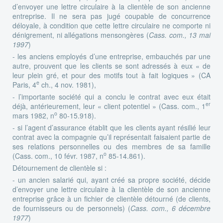
d’envoyer une lettre circulaire à la clientèle de son ancienne
entreprise. Il ne sera pas jugé coupable de concurrence
déloyale, à condition que cette lettre circulaire ne comporte ni
dénigrement, ni allégations mensongères (
Cass. com., 13 mai
1997
)
- les anciens employés d’une entreprise, embauchés par une
autre, prouvent que les clients se sont adressés à eux « de
leur plein gré, et pour des motifs tout à fait logiques » (CA
e
Paris, 4
ch., 4 nov. 1981),
- l’importante société qui a conclu le contrat avec eux était
er
déjà, antérieurement, leur « client potentiel » (Cass. com., 1
o
mars 1982, n
80-15.918).
- si l’agent d’assurance établit que les clients ayant résilié leur
contrat avec la compagnie qu’il représentait faisaient partie de
ses relations personnelles ou des membres de sa famille
o
(Cass. com., 10 févr. 1987, n
85-14.861).
Détournement de clientèle si :
- un ancien salarié qui, ayant créé sa propre société, décide
d’envoyer une lettre circulaire à la clientèle de son ancienne
entreprise grâce à un fichier de clientèle détourné (de clients,
de fournisseurs ou de personnels) (
Cass. com., 6 décembre
1977
)