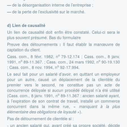
—
de la désorganisation interne de l’entreprise ;
—
de la perte de l’exclusivité sur le marché.
d) Lien de causalité
Un lien de causalité doit enfin être constaté. Celui-ci sera le
plus souvent présumé. Bas du formulaire
Preuve des détournements
:
Il faut établir la manœuvre de
captation du client.
o
Cass. com., 8 févr. 1982, n
79-12.174 ; Cass. com., 8 janv.
o
o
1991, n
89-11.367. ; Cass. com., 24 mars 1992, n
90-19.130
o
; Cass. com., 8 nov. 1994, n
92-17.994.
Le seul fait pour un salarié d’avoir, en quittant un employeur
pour un autre, causé un déplacement de la clientèle du
premier vers le second, ne constitue pas un acte de
concurrence déloyale si aucun procédé déloyal n’a été utilisé
o
(Cass. com., 8 janv. 1991, n
89-11.367 : ancien salarié ayant,
à l’expiration de son contrat de travail, installé un commerce
concurrent dans la même rue, «
manquant à la plus
élémentaire des obligations de loyauté
»).
Pas de détournement de clientèle si :
- un ancien salarié qui, ayant créé sa propre société, décide