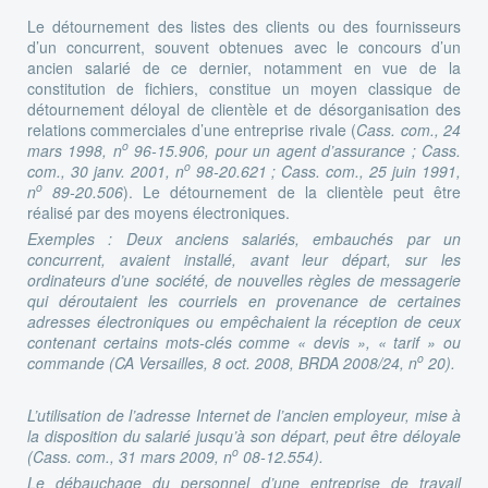
Le détournement des listes des clients ou des fournisseurs
d’un concurrent, souvent obtenues avec le concours d’un
ancien salarié de ce dernier, notamment en vue de la
constitution de fichiers, constitue un moyen classique de
détournement déloyal de clientèle et de désorganisation des
relations commerciales d’une entreprise rivale (
Cass. com., 24
o
mars 1998, n
96-15.906, pour un agent d’assurance ; Cass.
o
com., 30 janv. 2001, n
98-20.621 ; Cass. com., 25 juin 1991,
o
n
89-20.506
). Le détournement de la clientèle peut être
réalisé par des moyens électroniques.
Exemples
: Deux anciens salariés, embauchés par un
concurrent, avaient installé, avant leur départ, sur les
ordinateurs d’une société, de nouvelles règles de messagerie
qui déroutaient les courriels en provenance de certaines
adresses électroniques ou empêchaient la réception de ceux
contenant certains mots-clés comme « devis », « tarif » ou
o
commande (CA Versailles, 8 oct. 2008, BRDA 2008/24, n
20).
L’utilisation de l’adresse Internet de l’ancien employeur, mise à
la disposition du salarié jusqu’à son départ, peut être déloyale
o
(Cass. com., 31 mars 2009, n
08-12.554).
Le débauchage du personnel d’une entreprise de travail