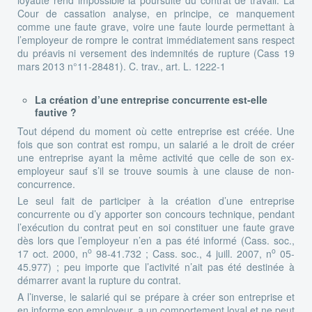
Cour de cassation analyse, en principe, ce manquement
comme une faute grave, voire une faute lourde permettant à
l’employeur de rompre le contrat immédiatement sans respect
du préavis ni versement des indemnités de rupture (Cass 19
mars 2013 n°11-28481). C. trav., art. L. 1222-1
La création d’une entreprise concurrente est-elle
fautive ?
Tout dépend du moment où cette entreprise est créée. Une
fois que son contrat est rompu, un salarié a le droit de créer
une entreprise ayant la même activité que celle de son ex-
employeur sauf s’il se trouve soumis à une clause de non-
concurrence.
Le seul fait de participer à la création d’une entreprise
concurrente ou d’y apporter son concours technique, pendant
l’exécution du contrat peut en soi constituer une faute grave
dès lors que l’employeur n’en a pas été informé (Cass. soc.,
o
o
17 oct. 2000, n
98-41.732 ; Cass. soc., 4 juill. 2007, n
05-
45.977) ; peu importe que l’activité n’ait pas été destinée à
démarrer avant la rupture du contrat.
A l’inverse, le salarié qui se prépare à créer son entreprise et
en informe son employeur, a un comportement loyal et ne peut