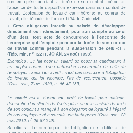
son entreprise pendant la durée de son contrat, même en
l’absence de toute disposition expresse dans son contrat de
travail. L’obligation de loyauté est inhérente au contrat de
travail, elle découle de l’article 1134 du Code civil.
« Cette obligation interdit au salarié de développer,
directement ou indirectement, pour son compte ou celui
d’un tiers, tout acte de concurrence à l’encontre de
l’entreprise qui l’emploie pendant la durée de son contrat
de travail comme pendant la suspension de celui-ci »
o
(Rép. min. n
12211, JO AN, 24 août 1998).
Exemples : Le fait pour un salarié de poser sa candidature à
un emploi auprès d’une entreprise concurrente de celle de
l’employeur, sans l’en avertir, n’est pas contraire à l’obligation
de loyauté qui lui incombe. Pas de licenciement possible
o
(Cass. soc., 7 avr. 1999, n
96-45.135).
Le salarié qui a, durant son arrêt de travail pour maladie,
démarché des clients de l’entreprise pour la société de taxis
de son conjoint a manqué à son obligation de loyauté à l’égard
de son employeur et a commis une faute grave (Cass. soc., 23
o
nov. 2010, n
09-67.249).
Sanctions : Le non-respect de l’obligation de fidélité et de
loyauté rend impossible la poursuite du contrat de travail. La