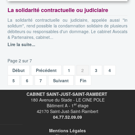
La solidarité contractuelle ou judiciaire
La solidarité contractuelle ou judiciaire, appelée aussi "in
solidum", rend possible la condamnation solidaire de plusieurs
débiteurs ou responsables d'un dommage. Le cabinet Avocats
& Partenaires, cabinet...
Lire la suite...
Page 2 sur 7
Début
Précédent
1
2
3
4
5
6
7
Suivant
Fin
CABINET SAINT-JUST-SAINT-RAMBERT
180 Avenue du Stade - LE CINE POLE
er
Bâtiment A - 1
étage
42170 Saint-Just-Saint-Rambert
04.77.52.09.09
Mentions Légales